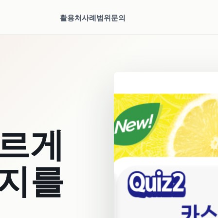
활용처
사례
범위
문의
빠르게
시지를